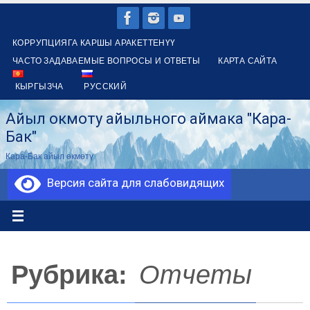
Перейти
к
КОРРУПЦИЯГА КАРШЫ АРАКЕТТЕНҮҮ
содержимому
ЧАСТО ЗАДАВАЕМЫЕ ВОПРОСЫ И ОТВЕТЫ
КАРТА САЙТА
КЫРГЫЗЧА
РУССКИЙ
Айыл окмоту айыльного аймака "Кара-
Бак"
Кара-Бак айыл өкмөтү
Версия сайта для слабовидящих
Рубрика:
Отчеты