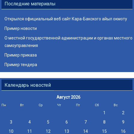
Последние материалы
Открылся официальный веб сайт Кара-Бакского айыл окмоту
Пример новости
О местной государственной администрации и органах местного
самоуправления
Пример приказа
Пример тендера
Календарь новостей
Август 2026
Пн
Вт
Ср
Чт
Пт
Сб
Вс
1
2
3
4
5
6
7
8
9
10
11
12
13
14
15
16