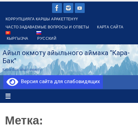
Перейти
к
КОРРУПЦИЯГА КАРШЫ АРАКЕТТЕНҮҮ
содержимому
ЧАСТО ЗАДАВАЕМЫЕ ВОПРОСЫ И ОТВЕТЫ
КАРТА САЙТА
КЫРГЫЗЧА
РУССКИЙ
Айыл окмоту айыльного аймака "Кара-
Бак"
Кара-Бак айыл өкмөтү
Версия сайта для слабовидящих
Метка: