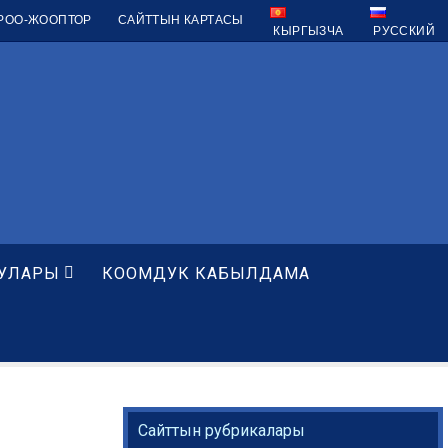
УРОО-ЖООПТОР
САЙТТЫН КАРТАСЫ
КЫРГЫЗЧА
РУССКИЙ
УЛАРЫ
КООМДУК КАБЫЛДАМА
Сайттын рубрикалары