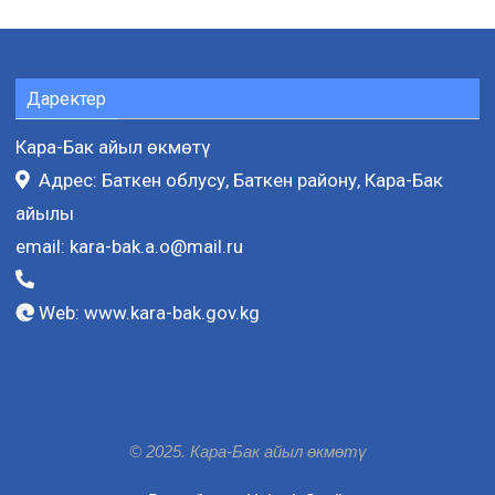
Даректер
Кара-Бак айыл өкмөтү
Адрес: Баткен облусу, Баткен району, Кара-Бак
айылы
email:
kara-bak.a.o@mail.ru
Web:
www.kara-bak.gov.kg
© 2025. Кара-Бак айыл өкмөтү