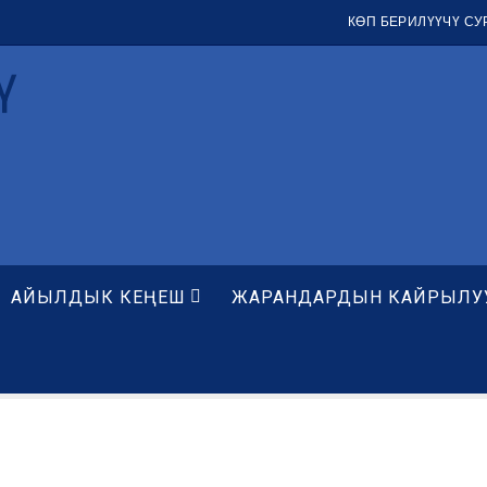
КӨП БЕРИЛҮҮЧҮ С
ү
АЙЫЛДЫК КЕҢЕШ
ЖАРАНДАРДЫН КАЙРЫЛУ