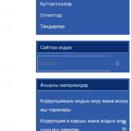
Куттуктоолор
Отчеттор
Тендерлер
Сайттан издөө
Se
Search
for
Акыркы материалдар
Коррупциянын алдын алуу жана жоюу
иш-чаралары
Коррупцияга каршы жана алдын алуу
үчүн иш-чаралар