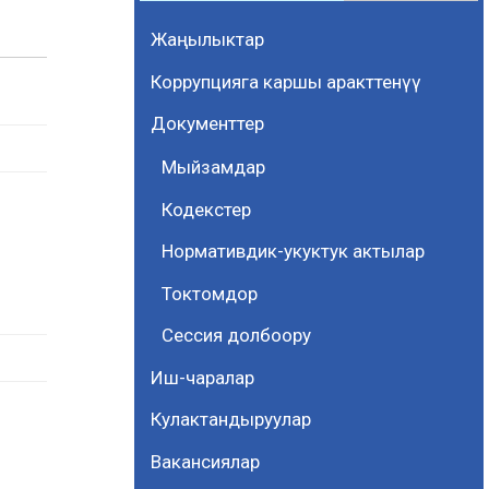
Жаңылыктар
Коррупцияга каршы аракттенүү
Документтер
Мыйзамдар
Кодекстер
Нормативдик-укуктук актылар
Токтомдор
Cессия долбоору
Иш-чаралар
Кулактандыруулар
Вакансиялар