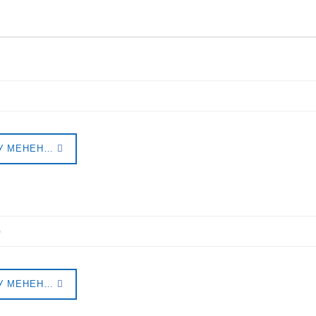
У МЕНЕН…
р
У МЕНЕН…