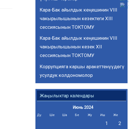
Кара-Бак айылдык кеңешинин VIII
чакырылышынын кезектеги ХIII
сессиясынын ТОКТОМУ
Кара-Бак айылдык кеңешинин VIII
чакырылышынын кезек ХII
сессиясынын ТОКТОМУ
Коррупцияга каршы аракеттенүүдөгү
усулдук колдономолор
Жаңылыктар календары
Июнь 2024
Дү
Ше
Ша
Бе
Жу
Иш
Же
1
2