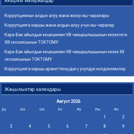
Акыркы материалдар
Коррупциянын алдын алуу жана жоюу иш-чаралары
Коррупцияга каршы жана алдын алуу үчүн иш-чаралар
Кара-Бак айылдык кеңешинин VIII чакырылышынын кезектеги
ХIII сессиясынын ТОКТОМУ
Кара-Бак айылдык кеңешинин VIII чакырылышынын кезек ХII
сессиясынын ТОКТОМУ
Коррупцияга каршы аракеттенүүдөгү усулдук колдономолор
Жаңылыктар календары
Август 2026
Дү
Ше
Ша
Бе
Жу
Иш
Же
1
2
3
4
5
6
7
8
9