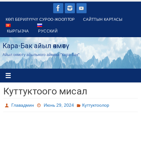
Skip
to
КӨП БЕРИЛҮҮЧҮ СУРОО-ЖООПТОР
САЙТТЫН КАРТАСЫ
content
КЫРГЫЗЧА
РУССКИЙ
Кара-Бак айыл өкмөтү
Айыл окмоту айыльного аймака "Кара-Бак"
Куттуктоого мисал
Главадмин
Июнь 29, 2024
Куттуктоолор