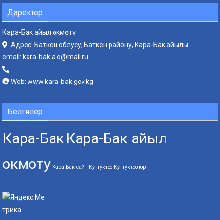
Даректер
Кара-Бак айыл өкмөтү
Адрес: Баткен облусу, Баткен району, Кара-Бак айылы
email:
kara-bak.a.o@mail.ru
Web:
www.kara-bak.gov.kg
Белгилер
Кара-Бак
Кара-Бак айыл
окмоту
Кара-Бак сайт
Куттуктоо
Куттуктоолор