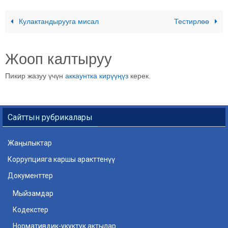
Кулактандырууга мисал
Тестирлөө
Жооп калтыруу
Пикир жазуу үчүн
аккаунтка кирүүңүз
керек.
Сайттын рубрикалары
Жаңылыктар
Коррупцияга каршы аракттенүү
Документтер
Мыйзамдар
Кодекстер
Нормативдик-укуктук актылар