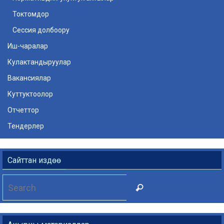
Токтомдор
Cессия долбоору
Иш-чаралар
Кулактандыруулар
Вакансиялар
Куттуктоолор
Отчеттор
Тендерлер
Сайттан издөө
Search
Search
for: