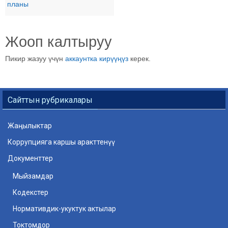
планы
Жооп калтыруу
Пикир жазуу үчүн
аккаунтка кирүүңүз
керек.
Сайттын рубрикалары
Жаңылыктар
Коррупцияга каршы аракттенүү
Документтер
Мыйзамдар
Кодекстер
Нормативдик-укуктук актылар
Токтомдор