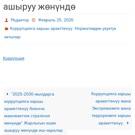
ашыруу жөнүндө
Редактор
Февраль 25, 2026
,
Коррупцияга каршы аракттенүү
Нормативдик-укуктук
актылар
Коррупция
Коррупцияга каршы
“2025-2030-жылдарга
аракеттенүү жана
коррупцияга каршы
Экстремизмге жана
аракеттенүү боюнча
терроризмге каршы
мамлекеттик стратегия
жөнүндө” Жарлыгын ишке
аракеттенүү.
ашыруу жөнүндө иш-чаралар