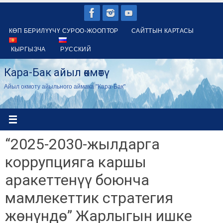
Skip
to
КӨП БЕРИЛҮҮЧҮ СУРОО-ЖООПТОР
САЙТТЫН КАРТАСЫ
content
КЫРГЫЗЧА
РУССКИЙ
Кара-Бак айыл өкмөтү
Айыл окмоту айыльного аймака "Кара-Бак"
“2025-2030-жылдарга
коррупцияга каршы
аракеттенүү боюнча
мамлекеттик стратегия
жөнүндө” Жарлыгын ишке