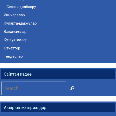
Cессия долбоору
Иш-чаралар
Кулактандыруулар
Вакансиялар
Куттуктоолор
Отчеттор
Тендерлер
Сайттан издөө
Search
Search
for:
Акыркы материалдар