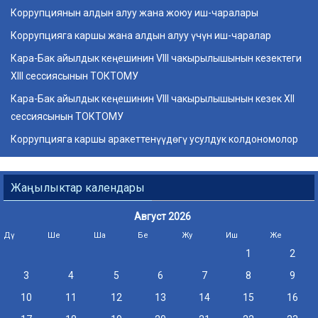
Коррупциянын алдын алуу жана жоюу иш-чаралары
Коррупцияга каршы жана алдын алуу үчүн иш-чаралар
Кара-Бак айылдык кеңешинин VIII чакырылышынын кезектеги
ХIII сессиясынын ТОКТОМУ
Кара-Бак айылдык кеңешинин VIII чакырылышынын кезек ХII
сессиясынын ТОКТОМУ
Коррупцияга каршы аракеттенүүдөгү усулдук колдономолор
Жаңылыктар календары
Август 2026
Дү
Ше
Ша
Бе
Жу
Иш
Же
1
2
3
4
5
6
7
8
9
10
11
12
13
14
15
16