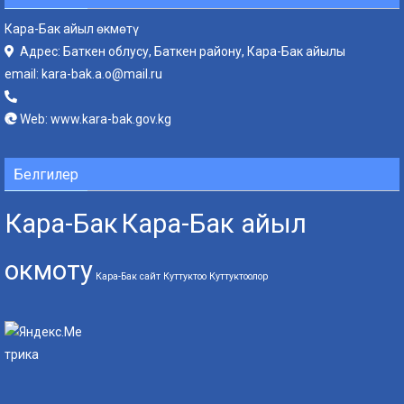
Кара-Бак айыл өкмөтү
Адрес: Баткен облусу, Баткен району, Кара-Бак айылы
email:
kara-bak.a.o@mail.ru
Web:
www.kara-bak.gov.kg
Белгилер
Кара-Бак
Кара-Бак айыл
окмоту
Кара-Бак сайт
Куттуктоо
Куттуктоолор