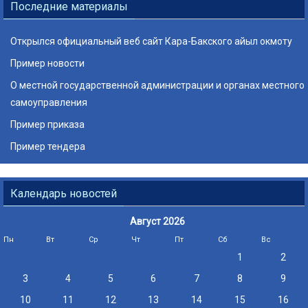
Последние материалы
Открылся официальный веб сайт Кара-Бакского айыл окмоту
Пример новости
О местной государственной администрации и органах местного
самоуправления
Пример приказа
Пример тендера
Календарь новостей
Август 2026
Пн
Вт
Ср
Чт
Пт
Сб
Вс
1
2
3
4
5
6
7
8
9
10
11
12
13
14
15
16