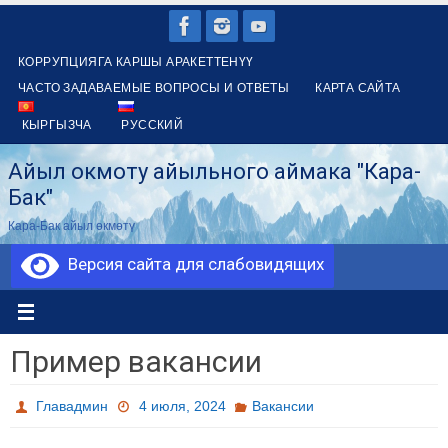
Перейти
к
КОРРУПЦИЯГА КАРШЫ АРАКЕТТЕНҮҮ
содержимому
ЧАСТО ЗАДАВАЕМЫЕ ВОПРОСЫ И ОТВЕТЫ
КАРТА САЙТА
КЫРГЫЗЧА
РУССКИЙ
Айыл окмоту айыльного аймака "Кара-
Бак"
Кара-Бак айыл өкмөтү
Версия сайта для слабовидящих
Пример вакансии
Главадмин
4 июля, 2024
Вакансии