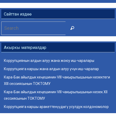
Сайттан издөө
Search
Search
for:
Акыркы материалдар
Коррупциянын алдын алуу жана жоюу иш-чаралары
Коррупцияга каршы жана алдын алуу үчүн иш-чаралар
Кара-Бак айылдык кеңешинин VIII чакырылышынын кезектеги
ХIII сессиясынын ТОКТОМУ
Кара-Бак айылдык кеңешинин VIII чакырылышынын кезек ХII
сессиясынын ТОКТОМУ
Коррупцияга каршы аракеттенүүдөгү усулдук колдономолор