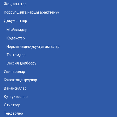
Жаңылыктар
Коррупцияга каршы аракттенүү
Документтер
Мыйзамдар
Кодекстер
Нормативдик-укуктук актылар
Токтомдор
Cессия долбоору
Иш-чаралар
Кулактандыруулар
Вакансиялар
Куттуктоолор
Отчеттор
Тендерлер