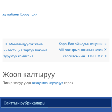
жумабаев Коррупция
Кара-Бак айылдык кеңешинин
Мыйзамдуулук жана
VIII чакырылышынын кезек ХII
инвестиция тартуу боюнча
туруктуу комиссия
сессиясынын ТОКТОМУ
Жооп калтыруу
Пикир жазуу үчүн
аккаунтка кирүүңүз
керек.
Сайттын рубрикалары