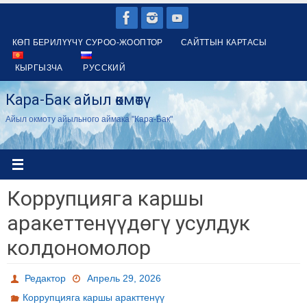
Skip
to
КӨП БЕРИЛҮҮЧҮ СУРОО-ЖООПТОР
САЙТТЫН КАРТАСЫ
content
КЫРГЫЗЧА
РУССКИЙ
Кара-Бак айыл өкмөтү
Айыл окмоту айыльного аймака "Кара-Бак"
Коррупцияга каршы
аракеттенүүдөгү усулдук
колдономолор
Редактор
Апрель 29, 2026
Коррупцияга каршы аракттенүү