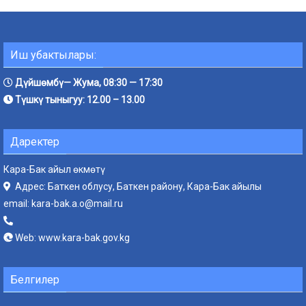
Иш убактылары:
Дүйшөмбү— Жума, 08:30 — 17:30
Түшкү тыныгуу: 12.00 – 13.00
Даректер
Кара-Бак айыл өкмөтү
Адрес: Баткен облусу, Баткен району, Кара-Бак айылы
email:
kara-bak.a.o@mail.ru
Web:
www.kara-bak.gov.kg
Белгилер